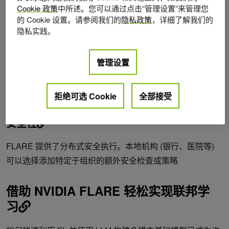
规定来保护个人数据。例如，欧盟的
通用数据保护条例
Cookie 政策
中所述。您可以通过点击“管理设置”来管理您
(GDPR) 和中国的
个人信息保护法
(PIPL)。这些法规严格限
的 Cookie 设置。请参阅我们的
隐私政策
，详细了解我们的
隐私实践。
制了个人数据在不同地区之间的传输。
此外，还有行业特定的法律法规，如
HIPAA
(健康保险可移
管理设置
植性和负责任性法案)，旨在保护用户的个人数据不被泄露。
FLARE 通过将计算引入数据，而不是移动数据，成为实现
拒绝可选 Cookie
全部接受
AI 计划的关键，从而避免了违反这些法规的风险。
安全性
FLARE 提供了分布式安全执行。本地机构 (银行、医院等)
可以选择添加特定于组织的额外安全检查或策略
借助 NVIDIA FLARE 轻松实现联邦学
习