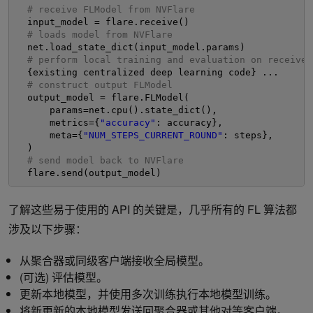
# receive FLModel from NVFlare
input_model = flare.receive()
# loads model from NVFlare
net.load_state_dict(input_model.params)
# perform local training and evaluation on received
{existing centralized deep learning code} ...
# construct output FLModel
output_model = flare.FLModel(
params=net.cpu().state_dict(),
metrics={
"accuracy"
: accuracy},
meta={
"NUM_STEPS_CURRENT_ROUND"
: steps},
)
# send model back to NVFlare
flare.send(output_model)
了解这些易于使用的 API 的关键是，几乎所有的 FL 算法都
涉及以下步骤：
从聚合器或同级客户端接收全局模型。
(可选) 评估模型。
更新本地模型，并使用多次训练执行本地模型训练。
将新更新的本地模型发送回聚合器或其他对等客户端。