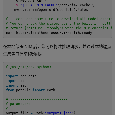
-e NGC_API_KEY \
-
v
"$LOCAL_NIM_CACHE"
:
/opt/nim/
.cache \
nvcr.io
/nim/openfold/openfold2
:latest
# It can take some time to download all model assets 
# You can check the status using the built-in health 
# return {"status": "ready"} when the NIM endpoint is
curl http:
//localhost
:8000
/v1/health/ready
在本地部署 NIM 后，您可以构建推理请求，并通过本地端点
生成蛋白质结构预测。
#!/usr/bin/env python3
import
requests
import
os
import
json
from
pathlib 
import
Path
# ----------------------------
# parameters
# ----------------------------
output_file 
=
Path(
"output1.json"
)