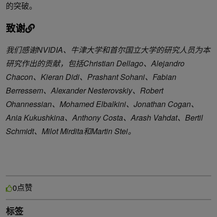
的突破。
致谢
我们感谢NVIDIA、牛津大学和首尔国立大学的研究人员为本
研究作出的贡献，包括Christian Dellago、Alejandro
Chacon、Kieran Didi、Prashant Sohani、Fabian
Berressem、Alexander Nesterovskiy、Robert
Ohannessian、Mohamed Elbalkini、Jonathan Cogan、
Ania Kukushkina、Anthony Costa、Arash Vahdat、Bertil
Schmidt、Milot Mirdita和Martin Stei。
点赞
0
标签