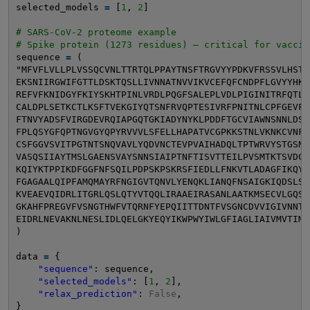
selected_models 
=
[
1
, 
2
]
# SARS-CoV-2 proteome example
# Spike protein (1273 residues) — critical for vaccin
sequence 
=
(
"MFVFLVLLPLVSSQCVNLTTRTQLPPAYTNSFTRGVYYPDKVFRSSVLHSTQ
EKSNIIRGWIFGTTLDSKTQSLLIVNNATNVVIKVCEFQFCNDPFLGVYYHKN
REFVFKNIDGYFKIYSKHTPINLVRDLPQGFSALEPLVDLPIGINITRFQTLL
CALDPLSETKCTLKSFTVEKGIYQTSNFRVQPTESIVRFPNITNLCPFGEVFN
FTNVYADSFVIRGDEVRQIAPGQTGKIADYNYKLPDDFTGCVIAWNSNNLDSK
FPLQSYGFQPTNGVGYQPYRVVVLSFELLHAPATVCGPKKSTNLVKNKCVNFN
CSFGGVSVITPGTNTSNQVAVLYQDVNCTEVPVAIHADQLTPTWRVYSTGSNV
VASQSIIAYTMSLGAENSVAYSNNSIAIPTNFTISVTTEILPVSMTKTSVDCT
KQIYKTPPIKDFGGFNFSQILPDPSKPSKRSFIEDLLFNKVTLADAGFIKQYG
FGAGAALQIPFAMQMAYRFNGIGVTQNVLYENQKLIANQFNSAIGKIQDSLSS
KVEAEVQIDRLITGRLQSLQTYVTQQLIRAAEIRASANLAATKMSECVLGQSK
GKAHFPREGVFVSNGTHWFVTQRNFYEPQIITTDNTFVSGNCDVVIGIVNNTV
EIDRLNEVAKNLNESLIDLQELGKYEQYIKWPWYIWLGFIAGLIAIVMVTIML
)
data 
=
{
"sequence"
: sequence,
"selected_models"
: [
1
, 
2
],
"relax_prediction"
: 
False
,
}