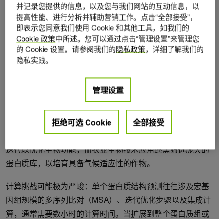
并记录您提供的信息，以及您与我们网站的互动信息，以
提高性能、进行分析并辅助营销工作。点击“全部接受”，
即表示您同意我们使用 Cookie 和其他工具，如我们的
Cookie 政策
中所述。您可以通过点击“管理设置”来管理您
视频 1。NVIDIA RTX PRO Blackwell 服务器版 GPU 为蛋白质结
的 Cookie 设置。请参阅我们的
隐私政策
，详细了解我们的
构推理设定了新的基准
隐私实践。
为什么速度和规模在蛋白质结构预测中
管理设置
很重要？
蛋白质折叠处于计算生物学中计算需求极高的任务交汇点。
拒绝可选 Cookie
全部接受
现代药物研发需要分析大量蛋白质结构，酶工程则依赖快速
迭代以优化生物功能，而农业生物技术应用还需筛选庞大的
蛋白质库，以培育具备气候适应性的作物。
计算挑战可能极为严峻：单个蛋白质结构预测往往涉及宏基
因组规模的多序列比对（MSA）、迭代优化步骤以及集成计
算，通常需要数小时的计算时间。当扩展到整个蛋白质组或