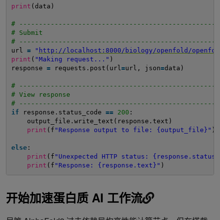
print
(data)
# ---------------------------------------------------
# Submit
# ---------------------------------------------------
url 
=
"
http://localhost:8000/biology/openfold/openfol
print
(
"Making request..."
)
response 
=
requests.post(url
=
url, json
=
data)
# ---------------------------------------------------
# View response
# ---------------------------------------------------
if
response.status_code 
=
=
200
:
output_file.write_text(response.text)
print
(f
"Response output to file: {output_file}"
)
else
:
print
(f
"Unexpected HTTP status: {response.status_
print
(f
"Response: {response.text}"
)
开始加速蛋白质 AI 工作流