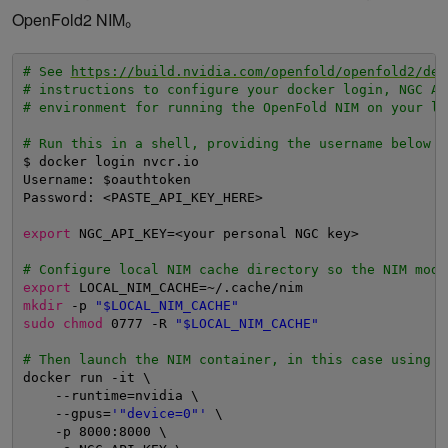
OpenFold2 NIM。
# See 
https://build.nvidia.com/openfold/openfold2/dep
# instructions to configure your docker login, NGC AP
# environment for running the OpenFold NIM on your lo
# Run this in a shell, providing the username below a
$ docker login nvcr.io
Username: $oauthtoken
Password: <PASTE_API_KEY_HERE>
export
NGC_API_KEY=<your personal NGC key>
# Configure local NIM cache directory so the NIM mode
export
LOCAL_NIM_CACHE=~/.cache
/nim
mkdir
-p 
"$LOCAL_NIM_CACHE"
sudo
chmod
0777 -R 
"$LOCAL_NIM_CACHE"
# Then launch the NIM container, in this case using G
docker run -it \
--runtime=nvidia \
--gpus=
'"device=0"'
\
-p 8000:8000 \