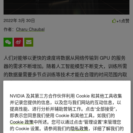
2022年 3月 30日
点赞
+1
作者：
Charu Chaubal
人们对能够以更快的速度将数据从网络传输到 GPU 的服务
器的需求不断增加。随着人工智能模型不断变大，训练所需
的数据量需要多节点训练等技术才能在合理的时间范围内取
得成果。 5G 的信号处理比前几代更复杂， GPU 可以帮助提
高这种情况发生的速度。机器人或传感器等设备也开始使用
NVIDIA 及其第三方合作伙伴利用 Cookie 和其他工具收集
5G 与边缘服务器通信，以实现基于人工智能的决策和行
并记录您提供的信息，以及您与我们网站的互动信息，以
动。
提高性能、进行分析并辅助营销工作。点击“全部接受”，
即表示您同意我们使用 Cookie 和其他工具，如我们的
专门构建的人工智能系统，比如最近发布的
NVIDIA DGX
Cookie 政策
中所述。您可以通过点击“管理设置”来管理您
的 Cookie 设置。请参阅我们的
隐私政策
，详细了解我们的
H100
，是专门为支持数据中心用例的这些需求而设计的。