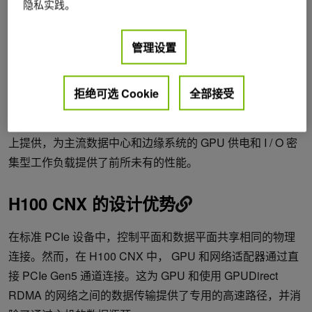
隐私实践。
现在，另一种新产品可以帮助企业获得更快的数据传输和更
高的边缘设备性能，但不需要高端或定制系统。
管理设置
NVIDIA 首席执行官 Jensen Huang 上周在 NVIDIA 公司
GTC 宣布，
NVIDIA H100 CNX
是一个高性能的企业包。它
拒绝可选 Cookie
全部接受
结合了
NVIDIA H100
的能力与 NVIDIA ConnectX-7
SmartNIC 先进的网络能力。这种先进的体系结构在 PCIe 板
上提供，为主流数据中心和边缘系统的 GPU 供电和 I / O 密
集型工作负载提供了前所未有的性能。
H100 CNX 的设计优势
在标准 PCIe 设备中，控制平面和数据平面共享相同的物理
连接。然而，在 H100 CNX 中， GPU 和网络适配器通过直
接 PCIe Gen5 通道连接。这为 GPU 和使用 GPUDirect
RDMA 的网络之间的数据传输提供了专用的高速路径，并消