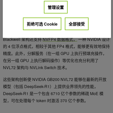
Blackwell GPU
相互连接，在机架内所有芯片之间提供高达
管理设置
1800 GB/s 的双向带宽。该大型可扩展架构针对基于稀疏
MoE 架构的模型进行优化，能够高效支持专家间频繁的数据
拒绝可选 Cookie
全部接受
交换，以实现高效的 token 生成。
Blackwell 架构还支持
NVFP4 数据格式，
一种 NVIDIA 设计
的 4 位浮点格式，相较于其他 FP4 格式，能够更有效地保持
精度。此外，分解服务（在一组 GPU 上执行预填充操作，
在另一组 GPU 上执行解码操作）等优化也充分利用了
NVL72 架构与 NVLink Switch 技术。
这些架构创新使 NVIDIA GB200 NVL72 能够在最新的开放
模型（包括 DeepSeek-R1）上提供业界领先的性能，
DeepSeek-R1 是一个包含 6710 亿个参数的稀疏 MoE 模
型，可在处理每个 token 时激活 370 亿个参数。