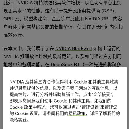
此外，NVIDIA 将持续强化其软件堆栈，以在现有平台上实
现更高水平的性能。这有助于提升云服务提供商 (CSP)、
GPU 云、模型构建商、企业等广泛使用 NVIDIA GPU 的客
户群体所部署基础设施的长期价值，使其在更长时间内保持
高效运行。
在本文中，我们展示了在
NVIDIA Blackwell
架构上运行的
NVIDIA 推理软件堆栈的最新更新，以及如何通过充分利用
堆栈中的各项功能，在 DeepSeek-R1（一种先进的稀疏多
专家（
MoE
）推理模型）的多个应用场景中实现显著的性能
提升。
NVIDIA 及其第三方合作伙伴利用 Cookie 和其他工具收集
并记录您提供的信息，以及您与我们网站的互动信息，以
提高性能、进行分析并辅助营销工作。点击“全部接受”，
更新的 NVIDIA TensorRT-LLM 软件
即表示您同意我们使用 Cookie 和其他工具，如我们的
提升推理性能
Cookie 政策
中所述。您可以通过点击“管理设置”来管理您
的 Cookie 设置。请参阅我们的
隐私政策
，详细了解我们的
隐私实践。
NVIDIA GB200 NVL72 机架级扩展平台采用第五代
NVIDIA
NVLink
互连技术及 NVLink Switch 芯片，将 72 个
NVIDIA