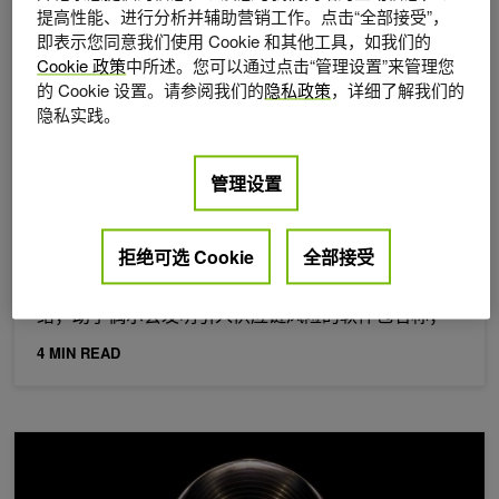
提高性能、进行分析并辅助营销工作。点击“全部接受”，
即表示您同意我们使用 Cookie 和其他工具，如我们的
Cookie 政策
中所述。您可以通过点击“管理设置”来管理您
的 Cookie 设置。请参阅我们的
隐私政策
，详细了解我们的
隐私实践。
2026年 7月 29日
管理设置
如何使用 NVIDIA NeMo Guardrails 自行托管经过验
证的 AI 编码助手
拒绝可选 Cookie
全部接受
在受监管、主权或源敏感型环境中部署 AI 编码助手通
常会面临挑战。三个常见问题是：来源无法离开网
络；助手偶尔会发明引入供应链风险的软件包名称；
4 MIN READ
NVIDIA Ising 通过增强的情境学习实现全自动量子计算机校准