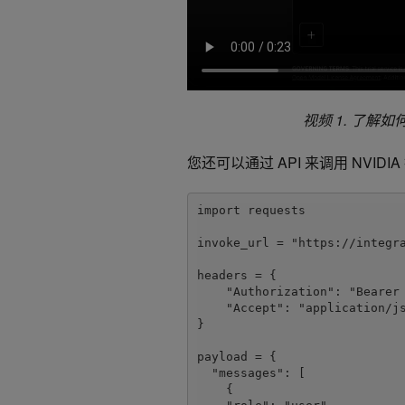
视频 1. 了解如
您还可以通过 API 来调用 NVID
import requests 

invoke_url = "https://integra
headers = { 

    "Authorization": "Bearer $NVIDIA_API_KEY", 

    "Accept": "application/json", 

} 

payload = { 

  "messages": [ 

    { 
