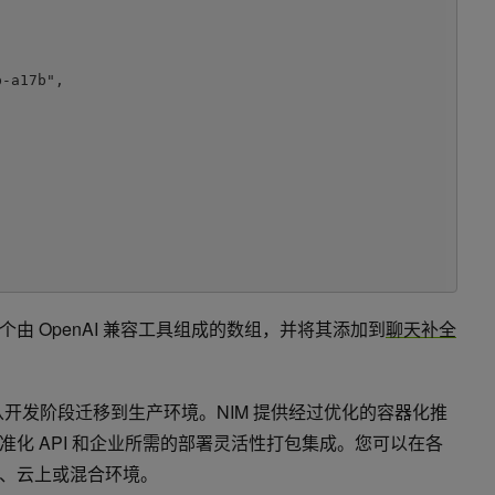
由 OpenAI 兼容工具组成的数组，并将其添加到
聊天
补全


e_url, headers=headers, json=payload) 

 从开发阶段迁移到生产环境。NIM 提供经过优化的容器化推
() 

化 API 和企业所需的部署灵活性打包集成。您可以在各
、云上或混合环境。