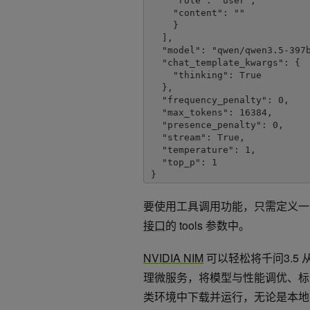
    "role": "user", 

    "content": "" 

    } 

  ], 

  "model": "qwen/qwen3.5-397b-a17b", 

  "chat_template_kwargs": { 

    "thinking": True 

  }, 

  "frequency_penalty": 0, 

  "max_tokens": 16384, 

  "presence_penalty": 0, 

  "stream": True, 

  "temperature": 1, 

  "top_p": 1 

} 

# re-use connections 

要使用工具调用功能，只需定义一个
session = requests.Session() 
接口
的 tools 参数中。
response = session.post(invok
NVIDIA NIM
可以轻松将千问3.5
response.raise_for_status() 

response_body = response.json
理微服务，将模型与性能调优、标准
类环境中下载并运行，无论是本地