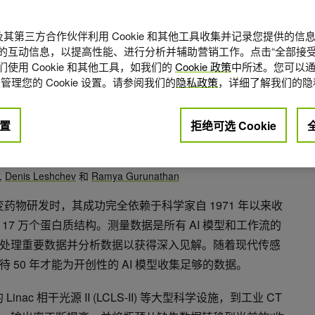
A 及其第三方合作伙伴利用 Cookie 和其他工具收集并记录您提供的
的互动信息，以提高性能、进行分析并辅助营销工作。点击“全部接受
使用 Cookie 和其他工具，如我们的
Cookie 政策
中所述。您可以通
管理您的 Cookie 设置。请参阅我们的
隐私政策
，详细了解我们的隐
置
拒绝可选 Cookie
点赞
0
,
Denis Leshchev
和
Ramya Gurunathan
 年彻底改变药物研发时，其成功完全依赖于科学家自 1971 年以来收
17 万个蛋白质结构。测量数据是所有 AI 模型和工作流的
处理重要数据并分析数据以获得深入见解。随着现代传感
50 年才能为开创性的 AI 模型收集足够的数据。
inac 相干光源 II (LCLS-II) 等大型科学设施，到工业 CT