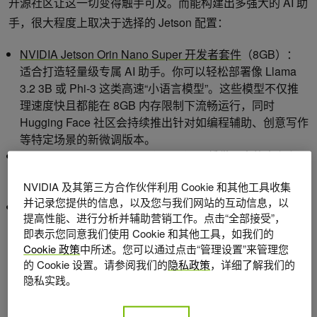
开源社区让这一切变得触手可及。而能构建出多强大的 AI 助
手，很大程度上取决于选择的 Jetson 配置：
NVIDIA Jetson Orin Nano Super 开发者套件
（8GB）：
适合打造轻量级专属 AI 助手。你可以轻松部署像 Llama
3.2 3B 或 Phi-3 这类高速“小语言模型”。这些模型不仅推
理速度快且都能在 8GB 内存限制下流畅运行，同时
Hugging Face 社区会持续推出针对如编程辅助、创意写作
等特定场景的新微调版本。
NVIDIA Jetson AGX Orin
（64GB）：凭借更大的内存和
更强的 AI 算力，它能胜任更大且更复杂的任务，例如用于
NVIDIA 及其第三方合作伙伴利用 Cookie 和其他工具收集
深度推理的 gpt-oss-20b 或量化版的 Llama 3.1 70B。
并记录您提供的信息，以及您与我们网站的互动信息，以
NVIDIA Jetson AGX Thor
（128GB）：拥有高达 128GB
提高性能、进行分析并辅助营销工作。点击“全部接受”，
的内存，提供一流的性能。让你能够在边缘端运行参数规
即表示您同意我们使用 Cookie 和其他工具，如我们的
模超过 100B 的超大模型，真正把数据中心级别的智能带
Cookie 政策
中所述。您可以通过点击“管理设置”来管理您
到边缘端。
的 Cookie 设置。请参阅我们的
隐私政策
，详细了解我们的
隐私实践。
如果你手头正好有一台 AGX Orin，现在就可以动手试试：用
vLLM 作为推理引擎，搭配界面友好、美观易用的 Open