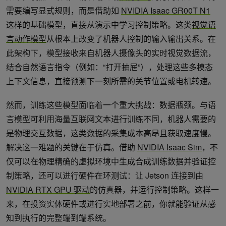
需要编写显式规则，而是借助如
NVIDIA Isaac GR00T N1
这样的基础模型，直接从演示中学习控制策略。这类
视觉语
言动作模型
从根本上改变了机器人控制的输入输出关系。在
此架构下，模型接收来自机器人摄像头的实时视觉数据流，
结合自然语言指令（例如：“打开抽屉”），处理这些多模态
上下文信息，直接预测下一刻所需的关节位置或电机转速。
然而，训练这些模型面临着一个重大挑战：数据瓶颈。与语
言模型可利用海量互联网文本进行训练不同，机器人需要的
是物理交互数据，这类数据的采集成本高昂且获取速度慢。
解决这一难题的关键在于仿真。借助
NVIDIA Isaac Sim
，不
仅可以在物理精确的虚拟环境中生成合成训练数据并验证控
制策略，还可以进行硬件在环测试：让 Jetson 连接到由
NVIDIA RTX GPU 驱动
的仿真器，并运行控制策略。这样一
来，在投资实体硬件或进行实地部署之前，你就能验证从感
知到执行的完整端到端系统。