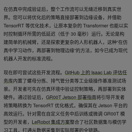
在仿真中完成验证后，整个工作流可以无缝迁移到真实世
界。您可以将优化后的策略直接部署到边缘设备，并借助
TensorRT 等优化技术，让原本复杂的 Transformer 也能以实
时控制循环所需的低延迟（低于 30 毫秒）运行。无论是构
建简单的机械臂，还是探索更复杂的人形机器人，这种“在仿
真中学习动作，再部署到物理边缘”的方法，如今已成为现代
机器人开发的标准流程。
现在即可尝试这些开发流程。
GitHub 上的 Isaac Lab 评估任
务库
内置了螺母分拣、排气管分类等工业级操作基准测试场
景。开发者可先在仿真环境中验证控制策略，再部署到实体
硬件。通过验证后，
GR00T Jetson 部署指南
将引导开发者
将策略转换为 TensorRT 优化格式，确保其在 Jetson 平台的
高效运行。针对需在自定义任务中后训练或微调 GR00T 模
型的开发者，
LeRobot 集成方案
整合了社区数据集与模仿学
习工具，打通从数据采集到实际部署的全链路。