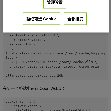
管理设置
WebUI，很快就能启动一个 gpt-oss-20b 实例。
docker run --rm -it \

拒绝可选 Cookie
全部接受
  --network host \

  --shm-size=16g \

  --ulimit memlock=-1 \

  --ulimit stack=67108864 \

  --runtime=nvidia \

  --name=vllm \

  -v 
$HOME/data/models/huggingface:/root/.cache/hugging
face \

  -v $HOME/data/vllm_cache:/root/.cache/vllm \

  ghcr.io/nvidia-ai-iot/vllm:latest-jetson-orin

在另一个终端中运行 Open WebUI：
docker run -d \

  --network=host \

  -v ${HOME}/open-webui:/app/backend/data \
