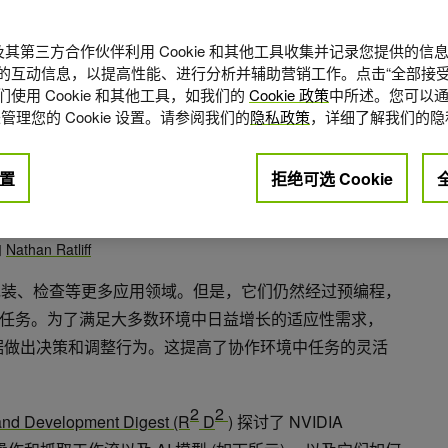
A 及其第三方合作伙伴利用 Cookie 和其他工具收集并记录您提供的
的互动信息，以提高性能、进行分析并辅助营销工作。点击“全部接受
使用 Cookie 和其他工具，如我们的
Cookie 政策
中所述。您可以通
管理您的 Cookie 设置。请参阅我们的
隐私政策
，详细了解我们的隐
置
拒绝可选 Cookie
点赞
+1
和
Nathan Ratliff
于组装、包装、检查等更多应用领域。但是，它们仍然经过预编程，
任务。为了满足大多数环境中日益增长的适应性需求，
据做出决策和调整行为。这提高了协作环境中任务的灵活
2
2
and Development Digest (R
D
)
探讨了 NVIDIA