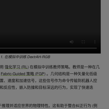
1. 在模拟中训练 DextrAH-RGB
使用
强化学习 (RL)
在模拟中训练教师策略。教师是一种在几
权
Fabric-Guided 策略 (FGP)
。几何结构是一种矢量化低级
置、速度和加速信号，这些信号作为命令传输到机器人控
和反应性，嵌入防撞和目标深远的行为，实现了快速迭
，用于推理并适应世界的物理特性。这有助于整合纠正行为 (例