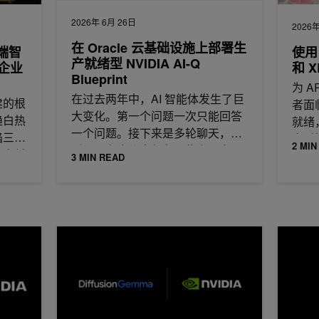
2026年 6月 26日
2026年
在 Oracle 云基础设施上部署生
到端智
使用 
产就绪型 NVIDIA AI-Q
企业
和 
Blueprint
为 
在过去两年中，AI 智能体发生了巨
建的根
者面
大变化。第一个问题一次只能回答
趋白热
就绪
一个问题。接下来是多轮聊天，模
陷三大
实时
2 MIN
型可以在会议中保留一些上下文。
效率低
3 MIN READ
如今，
iniMax M3 部署长上下文推理和代理式工作流
在 NVIDIA 上运行 DiffusionGemma，实现开发者
借助 Sl