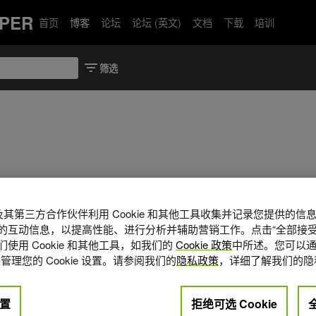
PER
首页
博客
论坛
论坛 (英文)
文档
下载
培训
X Spark 打造游戏 UGC 多智能体“AI 圆桌”协作系统
案例分享 | 基于 NVIDIA DGX Spark 的智能安防与
问答：Ca
A 及其第三方合作伙伴利用 Cookie 和其他工具收集并记录您提供的
的互动信息，以提高性能、进行分析并辅助营销工作。点击“全部接受
使用 Cookie 和其他工具，如我们的
Cookie 政策
中所述。您可以通
管理您的 Cookie 设置。请参阅我们的
隐私政策
，详细了解我们的隐
置
拒绝可选 Cookie
2026年 7月 27日