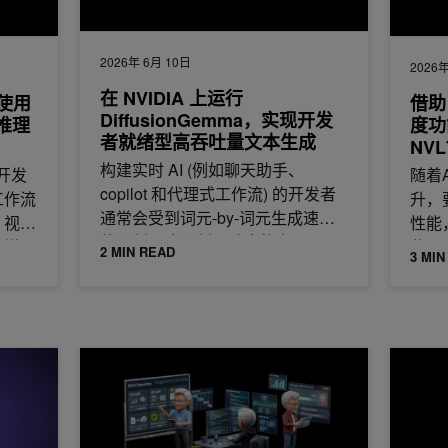
2026年 6月 10日
2026年
在 NVIDIA 上运行
上使用
借助
DiffusionGemma，实现开发
文推理
度功能
者就绪型高吞吐量文本生成
NV
构建实时 AI (例如聊天助手、
开发
随着
copilot 和代理式工作流) 的开发者
工作流
升，
通常会受到词元-by-词元生成速度
、视觉
性能
的限制。这限制了响应能力，
性增
载以
2 MIN READ
3 MIN
I 服务
为智能体线束添加专门的深度研究技能
与 NVID