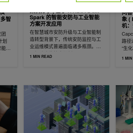
2026年
案例分享 | 基于 NVIDIA DGX
IA
问答
Spark 的智能安防与工业智能
C 多智
象 (
方案开发应用
机：安
Re
在智慧城市安防升级与工业智能制
发团
Cap
入 R
造转型背景下，传统安防监控与工
计划
路径
业运维模式普遍面临诸多瓶颈。为
智能体
“生化
了打破这些技术限制，
省一
1 MIN READ
1 MIN
智能人才招聘解决方案，赋能企业发展
在 Oracle 云基础设施上部署生产就绪型 NVIDIA AI-Q Blue
使用 NVI