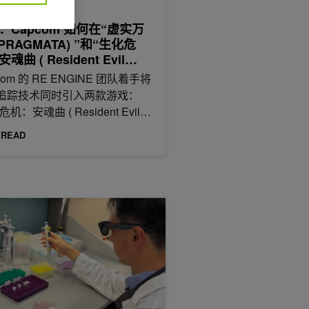
 7月 16日
：Capcom 如何在“虚实万
 PRAGMATA) ”和“生化危
魂曲 ( Resident Evil
quiem) ”中将路径追踪技术引
com 的 RE ENGINE 团队着手将
E ENGINE
追踪技术同时引入两款游戏：
危机：安魂曲 ( Resident Evil…
 READ
print
DIA XR AI 为 AR 眼镜和 XR 设备构建 AI 智能体