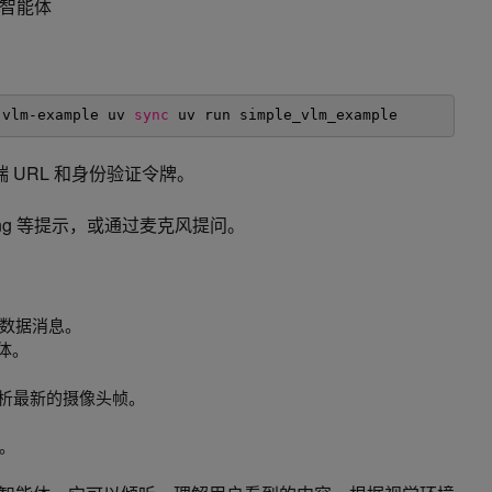
 智能体
-vlm-example
uv 
sync
uv run simple_vlm_example 
端 URL 和身份验证令牌。
ing 等提示，或通过麦克风提问。
和数据消息。
媒体。
路径分析最新的摄像头帧。
。