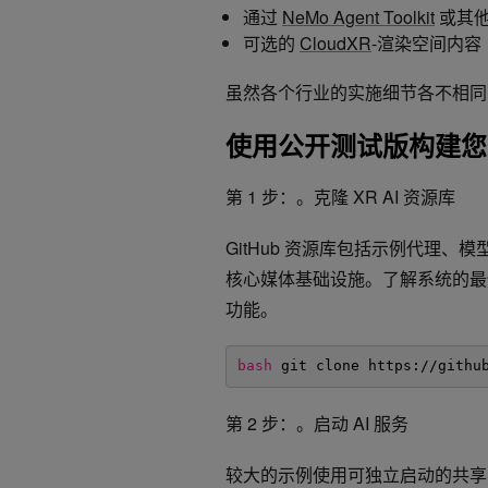
通过
NeMo Agent Toolkit
或其他
可选的
CloudXR
-渲染空间内容
虽然各个行业的实施细节各不相
使用公开测试版构建您的
第 1 步：。克隆 XR AI 资源库
GitHub 资源库包括示例代理、模
核心媒体基础设施。了解系统的最
功能。
bash
git clone https:
//githu
第 2 步：。启动 AI 服务
较大的示例使用可独立启动的共享 A