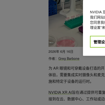
NVIDI
我们网站
您同意我们
理设置”来
管理设
2026年 6月 16日
作者：
Greg Barbone
为 AR 眼镜和可穿戴设备打造的
体验，需要集成实时摄像头和麦克风
施和特定于设备的运行时。
NVIDIA XR AI
旨在通过提供可重复
接到在云、数据中心、工作站或边缘运