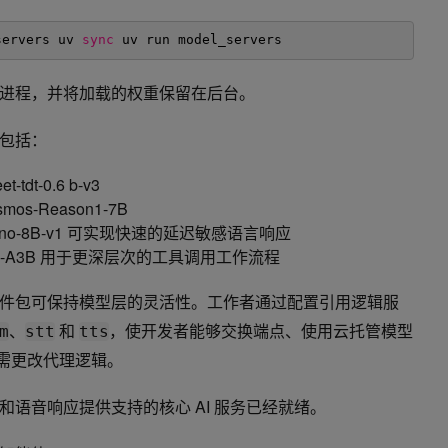
servers
uv 
sync
uv run model_servers
进程，并将加载的权重保留在后台。
包括：
tdt-0.6 b-v3
os-Reason1-7B
tron-Nano-8B-v1 可实现快速的延迟敏感语言响应
ano-30B-A3B 用于更深层次的工具调用工作流程
件包可保持模型层的灵活性。工作者通过配置引用逻辑服
、
和
，使开发者能够交换端点、使用云托管模型
m
stt
tts
而无需更改代理逻辑。
语音响应提供支持的核心 AI 服务已经就绪。