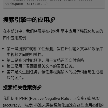
CUSPARSELT_MATMUL_ALG_CONFIG_ID, &alg_id, 
workSpace, &stream, 1);
sizeof(alg_id)))

  size_t ws{0};

搜索引擎中的应用
  CHECK_CUSPARSE(cusparseLtMatmulPlanInit(&handle, 
&plans[i], &matmuls[i], &alg_sels[i],

在本部分中，我们将展示在搜索引擎中应用了稀疏化加速的
四个应用案例：
                                          ws))

  CHECK_CUSPARSE(

第一是搜索中的相关性预测，旨在评估输入文本和数据库
中视频之间的相关性。
      cusparseLtMatmulGetWorkspace(&handle, 
第二是查询性能预测，用于文档召回交付策略。
&plans[i], &ws))

第三是用于召回最相关文本的召回任务。
  workspace_size = std::max(workspace_size, ws);

第四是文生图任务，该任务根据输入的提示词自动生成相
应的图片。
}
搜索相关性案例
我们使用 PNR (Positive Negative Rate，正负率) 或 ACC
(accuracy， 精度) 标准来评估稀疏化加速在这些应用案例的