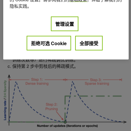
Neural Networks
。
隐私实践。
基本训练方法易于使用，步骤如下：
管理设置
训练一个常规稠密模型，不需要稀疏化的特殊处理。
对全连接层和卷积层上的权重以 2: 4 的稀疏模式进行剪枝。
按照以下规则重新训练经过剪枝的模型：
拒绝可选 Cookie
全部接受
将所有权重初始化为第 2 步中的值。
使用与第 1 步相同的优化器和超参数（学习率、调度方法、
训练次数等）进行稀疏调优训练。
保持第 2 步中剪枝后的稀疏模式。