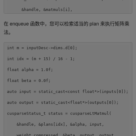
      &handle, &matmuls[i], 
CUSPARSE_OPERATION_NON_TRANSPOSE,

在 enqueue 函数中，您可以检索适当的 plan 来执行矩阵乘
      CUSPARSE_OPERATION_TRANSPOSE, &matAs[i], 
法。
&matBs[i], &matCs[i], &matCs[i], compute_type))

  CHECK_CUSPARSE(cusparseLtMatmulAlgSelectionInit(

int m = inputDesc->dims.d[0];

      &handle, &alg_sels[i], &matmuls[i], 
CUSPARSELT_MATMUL_ALG_DEFAULT))

int idx = (m + 15) / 16 - 1;

  int split_k = 1;

float alpha = 1.0f;

  CHECK_CUSPARSE(cusparseLtMatmulAlgSetAttribute(

float beta = 0.0f;

      &handle, &alg_sels[i], 
auto input = static_cast<const float*>(inputs[0]);

CUSPARSELT_MATMUL_SPLIT_K, &split_k, 
sizeof(split_k)))

auto output = static_cast<float*>(outputs[0]);

  int alg_id = 0;

cusparseStatus_t status = cusparseLtMatmul(

  CHECK_CUSPARSE(cusparseLtMatmulAlgSetAttribute(

    &handle, &plans[idx], &alpha, input,

      &handle, &alg_sels[i], 
    weight_compressed, &beta, output, output, 