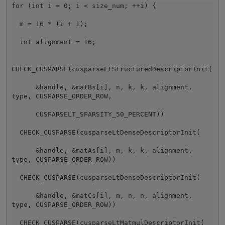
for (int i = 0; i < size_num; ++i) {

  m = 16 * (i + 1);

  int alignment = 16;

CHECK_CUSPARSE(cusparseLtStructuredDescriptorInit(

      &handle, &matBs[i], n, k, k, alignment, 
type, CUSPARSE_ORDER_ROW,

      CUSPARSELT_SPARSITY_50_PERCENT))

  CHECK_CUSPARSE(cusparseLtDenseDescriptorInit(

      &handle, &matAs[i], m, k, k, alignment, 
type, CUSPARSE_ORDER_ROW))

  CHECK_CUSPARSE(cusparseLtDenseDescriptorInit(

      &handle, &matCs[i], m, n, n, alignment, 
type, CUSPARSE_ORDER_ROW))

  CHECK_CUSPARSE(cusparseLtMatmulDescriptorInit(
