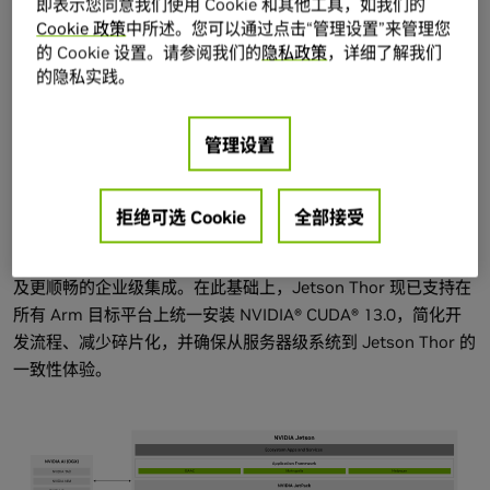
即表示您同意我们使用 Cookie 和其他工具，如我们的
置、优化和评估 Jetson 应用。关键能力包括：通过自动化 BSP
Cookie 政策
中所述。您可以通过点击“管理设置”来管理您
bring-up 实现自定义载板的 Jetson Linux 定制，从而加快产品
的 Cookie 设置。请参阅我们的
隐私政策
，详细了解我们
的隐私实践。
上市进程；通过内存优化，在更小的内存占用和更低的总体拥有
成本（TCO）下运行更复杂的工作负载；以及通过模型基准测
试，为每个 Jetson 设备找到合适的模型配置。
管理设置
借助 JetPack 7，Jetson 软件与 Server Base System
Architecture (SBSA) 对齐，使 Jetson Thor 与行业标准的 Arm
拒绝可选 Cookie
全部接受
服务器设计保持一致。SBSA 对关键硬件和固件接口进行了标准
化，从而带来更完善的操作系统支持、更简化的软件可移植性以
及更顺畅的企业级集成。在此基础上，Jetson Thor 现已支持在
所有 Arm 目标平台上统一安装 NVIDIA® CUDA® 13.0，简化开
发流程、减少碎片化，并确保从服务器级系统到 Jetson Thor 的
一致性体验。