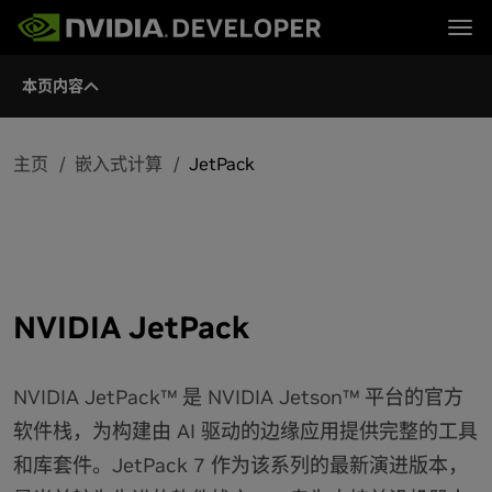
Tog
本页内容
首页
Jetson
博客
开发者套件
论坛
产品模组
立即加入
论坛 (英文)
软件
文档
合作伙伴
主页
嵌入式计算
JetPack
下载
社区
培训
购买
NVIDIA JetPack
NVIDIA JetPack™ 是 NVIDIA Jetson™ 平台的官方
软件栈，为构建由 AI 驱动的边缘应用提供完整的工具
和库套件。JetPack 7 作为该系列的最新演进版本，