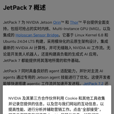
JetPack 7 概述
JetPack 7 为 NVIDIA Jetson
Orin
™ 和
Thor
™ 平台提供全面支
持，包括可抢占的实时内核、Multi-Instance GPU (MIG)，以及
集成的
Holoscan Sensor Bridge
。它基于 Linux Kernel 6.8 和
Ubuntu 24.04 LTS 构建，采用模块化的云原生架构设计，集成
最新的 NVIDIA AI 计算栈，并可无缝融入 NVIDIA AI 工作流。无
论是开发类人机器人，还是构建高负载的生成式 AI 应用，
JetPack 7 都能提供将其落地所需的软件基础。
JetPack 7 同时具备良好的 agent 适配能力，并针对主流 AI
agents 通过专用的 Jetson agent 技能进行了优化。这使开发者
能够快速搭建 agentic 工作流并加速开发进程。
JetPack 7.2
还
正式支持在 Jetson 上使用 Yocto Project，从而实现可定制、
可复现的 Linux 发行版，进一步优化性能并实现确定性的边缘 AI
NVIDIA 及其第三方合作伙伴利用 Cookie 和其他工具收集
部署。
并记录您提供的信息，以及您与我们网站的互动信息，以
提高性能、进行分析并辅助营销工作。点击“全部接受”，
Jetson agent 技能通过可复用的工作流帮助开发者构建、配