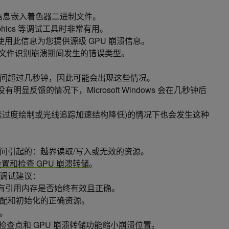
试信息嵌入着色器二进制文件。
Graphics 等调试工具时非常有用。
th 可以使用此信息为您提供源级 GPU 崩溃信息。
h 崩溃转储文件识别崩溃期间发生的错误类型。
间超过几秒钟，因此可能会出现这些情况。
 没有明显反馈的情况下，Microsoft Windows 会在几秒钟后
素过度绘制或光线追踪加速结构降低)的情况下也会发生这种
问引起的：越界读取/写入或无效的资源。
置和检查 GPU 崩溃转储
。
调试建议：
所有引用内存是否始终有效且正确。
配和初始化的正确资源。
。
h 的调试检查点和 GPU 崩溃转储功能缩小崩溃位置。