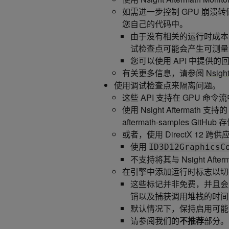
如需进一步控制 GPU 崩溃转储
您自己的代码中。
由于没有相关的运行时成本
试检查点可能会产生可测量
您可以使用 API 中提
有关更多信息，请参阅
Nsigh
使用调试检查点来隔离问题。
这些 API 支持在 GPU
使用 Nsight Aftermat
aftermath-samples GitHub
存
或者，使用 DirectX 12 
使用
ID3D12GraphicsC
不支持将其与 Nsight Af
在引擎中添加运行时标志以切
这些标记并非免费，并且会产
销以及捕获调用堆栈的时间
默认情况下，保持启用可能
请参阅我们的
不推荐
部分。