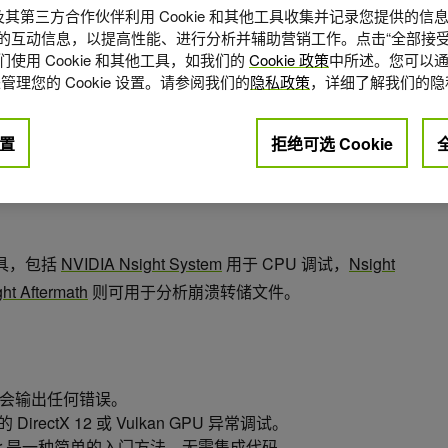
A 及其第三方合作伙伴利用 Cookie 和其他工具收集并记录您提供的
的互动信息，以提高性能、进行分析并辅助营销工作。点击“全部接受
使用 Cookie 和其他工具，如我们的
Cookie 政策
中所述。您可以通
管理您的 Cookie 设置。请参阅我们的
隐私政策
，详细了解我们的隐
置
拒绝可选 Cookie
点赞
0
工具，包括
NVIDIA Nsight System
用于 CPU 调试，
Nsight
ht Aftermath
则可用于分析崩溃转储文件。
会输出任何错误。
的 DirectX 12 或 Vulkan GPU 异常调试。
 Monitor 是一种简单的入门方法，无需集成代码。