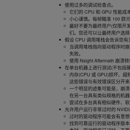
使用过多的调试检查点。
它们的 CPU 和 GPU 性能
小心谨慎。每帧瞄准 100 
最好不要为最终用户(仅限开发
们。您还可以让最终用户选择
假设 CPU 调用堆栈会告诉您有
当调用堆栈指向驱动程序时崩溃
失败。
使用 Nsight Afterma
在单台机器上进行测试(不包括
内存(CPU 或 GPU)损坏、超
这些错误与有效错误区分开来
一个明显的迹象可能是，崩溃
在另一台具有类似规格的机器
尝试在多台具有相似硬件、软
允许用户运行非常过时的 NVIDI
过时的驱动程序可能会有意想
找到可靠运行的驱动程序版本