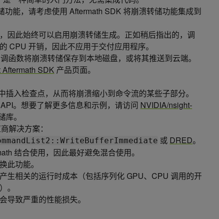
功能，请考虑使用 Aftermath SDK 将崩溃转储功能集成到
，因此始终可以启用崩溃转储生成。正如稍后指出的，调
的 CPU 开销，因此不应用于交付应用程序。
供的回调函数将崩溃转储保存到本地磁盘，或将其推送到云端。
t Aftermath SDK
产品页面。
 命令流中插入检查点，从而将崩溃缩小到命令流的某些子部分。
h 支持的 API。想要了解更多信息和示例，请访问
NVIDIA/nsight-
储库。
跨供应商解决方案：
或
DRED
。
ommandList2::WriteBufferImmediate
termath 结合使用，因此最好避免混合使用。
换此功能。
生相关的运行时成本（包括序列化 GPU、CPU 调用的开
）。
会导致严重的性能损失。