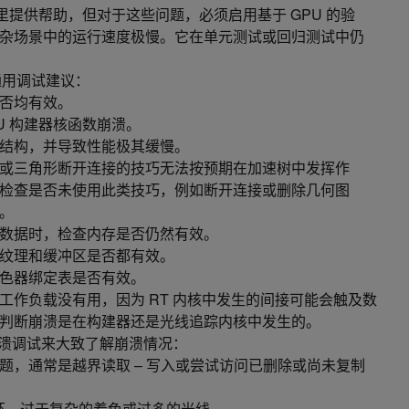
以在这里提供帮助，但对于这些问题，必须启用基于 GPU 的验
杂场景中的运行速度极慢。它在单元测试或回归测试中仍
的通用调试建议：
否均有效。
U 构建器核函数崩溃。
结构，并导致性能极其缓慢。
或三角形断开连接的技巧无法按预期在加速树中发挥作
检查是否未使用此类技巧，例如断开连接或删除几何图
。
数据时，检查内存是否仍然有效。
纹理和缓冲区是否都有效。
色器绑定表是否有效。
工作负载没有用，因为 RT 内核中发生的间接可能会触及数
判断崩溃是在构建器还是光线追踪内核中发生的。
ath 崩溃调试来大致了解崩溃情况：
题，通常是越界读取 – 写入或尝试访问已删除或尚未复制
限循环、过于复杂的着色或过多的光线。