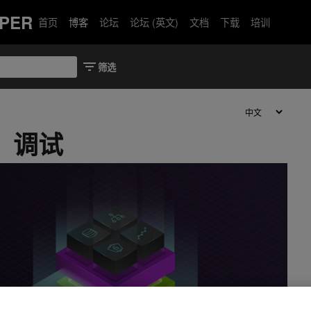
PER
首页
博客
论坛
论坛 (英文)
文档
下载
培训
能：调试