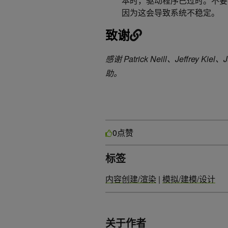
本时，驱动程序已过时。不要
因为这会导致系统不稳定。
致谢
感谢 Patrick Neill、Jeffrey Kie
助。
点赞
0
标签
内容创建/渲染
|
模拟/建模/设计
关于作者