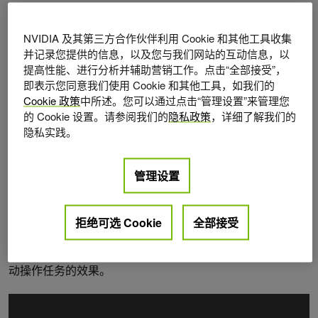
增强推理与感知
：使用 Cosmos-Reason-2B VLM 变体，支持
原生分辨率，使机器人“看得更清楚”，并能更好地理解环境并
NVIDIA 及其第三方合作伙伴利用 Cookie 和其他工具收集
转化为更可靠的场景理解和任务分解能力。
并记录您提供的信息，以及您与我们网站的互动信息，以
流畅、自适应的动作
：提升至 2 倍的 Diffusion
提高性能、进行分析并辅助营销工作。点击“全部接受”，
Transformer（32 层）以及状态相关动作预测，使动作更平
即表示您同意我们使用 Cookie 和其他工具，如我们的
滑、抖动更少，并能适应位置变化。
Cookie 政策
中所述。您可以通过点击“管理设置”来管理您
优化的跨形态性能
：在数千小时多样化遥操作数据（人形机器
的 Cookie 设置。请参阅我们的
隐私政策
，详细了解我们的
人、移动机械臂、双手机械臂）上训练，使模型在多种机器人
隐私实践。
形态上泛化能力更强。
管理设置
GR00T N1.6 配备了预训练权重，可支持零样本评估与验证
基本操作原语，但如果要针对特定机器人形态或任务部署
GR00T N1.6，仍建议对模型进行微调以满足具体需求。
拒绝可选 Cookie
全部接受
CoRL 2025
展示了 GR00T N1.6 在 G1 人形机器人上执行移
动操作任务的效果。