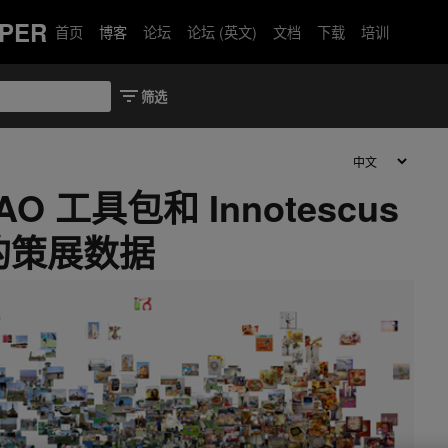
PER
首页
博客
论坛
论坛 (英文)
文档
下载
培训
TAO 工具包和 Innotescus
的策展数据