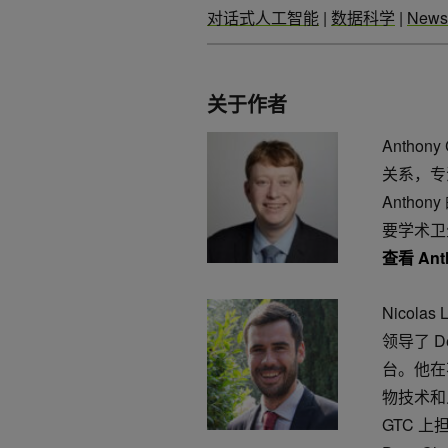
对话式人工智能
|
数据科学
|
News
关于作者
Antho
关系，专
Anth
要学术卫
查看 Ant
Nicolas
领导了 
台。他在
物技术和
GTC 上