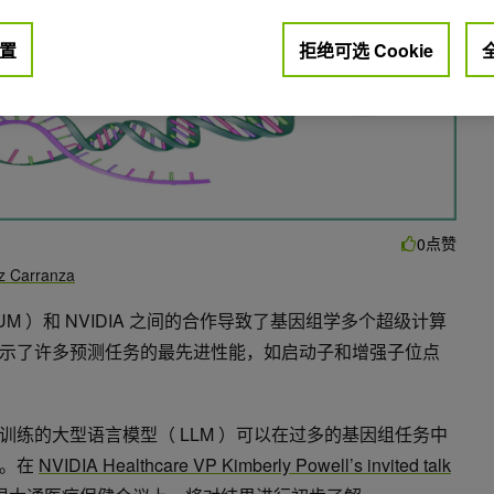
置
拒绝可选 Cookie
点赞
0
z Carranza
M ）和 NVIDIA 之间的合作导致了基因组学多个超级计算
示了许多预测任务的最先进性能，如启动子和增强子位点
练的大型语言模型（ LLM ）可以在过多的基因组任务中
型。在
NVIDIA Healthcare VP Kimberly Powell’s invited talk