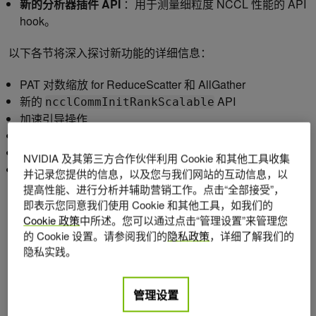
新的分析器插件 API
：用于测量细粒度 NCCL 性能的 API
hook。
以下各节将深入探讨新功能的详细信息：
PAT 对数缩放 for ReduceScatter 和 AllGather
新的
API
ncclCommInitRankScalable
加速引导操作
节点内用户缓冲区注册
新的分析器插件 API
NVIDIA 及其第三方合作伙伴利用 Cookie 和其他工具收集
问题修复和次要功能
并记录您提供的信息，以及您与我们网站的互动信息，以
提高性能、进行分析并辅助营销工作。点击“全部接受”，
PAT 对数缩放 for ReduceScatter 和 AllGather
即表示您同意我们使用 Cookie 和其他工具，如我们的
Cookie 政策
中所述。您可以通过点击“管理设置”来管理您
的 Cookie 设置。请参阅我们的
隐私政策
，详细了解我们的
PAT 算法是 Bruck 算法的变体，该算法具有对数数量的网络
隐私实践。
步长，适用于大规模的小型网络，随着规模的增加，网络传
输的数量会逐渐增加，从而尽可能减少缓冲需求。它同时适
管理设置
用于 AllGather 和 ReduceScatter。在使用 PAT 时，小到中