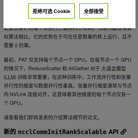
型的消息大小预计会表现得更好，随着工作负载的扩展，这
拒绝可选 Cookie
全部接受
种改进也会增加。
此算法会针对每个秩执行已偏移的二项树。与递归翻倍等类
似算法相比，它的优势在于可在任意数量的秩上运行，且不
需要 2 的幂。
最初，PAT 仅支持每个节点一个 GPU。在每节点一个 GPU
的情况下，ReduceScatter 和 AllGather 对于
大语言模型
(LLM)
训练非常重要，在这种训练中，工作流并行性和张量
并行性的维度与数据并行性垂直。张量并行维度通常与节点
内 NVLink 连接对齐，这意味着其他维度的每个节点仅有一
个 GPU。
请查看我们即将发表的介绍算法细节的论文。
新的
API
ncclCommInitRankScalable