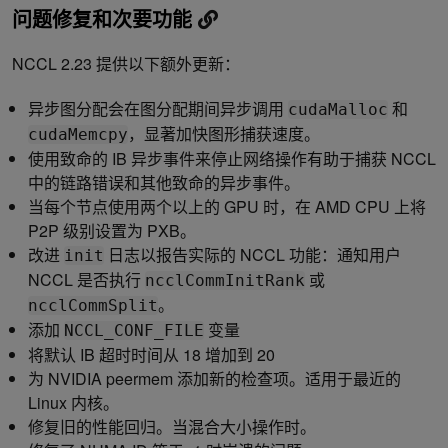
问题修复和次要功能
NCCL 2.23 提供以下额外更新：
异步图分配会在图分配期间异步调用
和
cudaMalloc
，显著加快图形捕获速度。
cudaMemcpy
使用致命的 IB 异步事件来停止网络操作有助于捕获 NCCL
中的链路错误和其他致命的异步事件。
当每个节点使用两个以上的 GPU 时，在 AMD CPU 上将
P2P 级别设置为 PXB。
改进
日志以报告实际的 NCCL 功能：通知用户
init
NCCL 是否执行
或
ncclCommInitRank
。
ncclCommSplit
添加
变量
NCCL_CONF_FILE
将默认 IB 超时时间从 18 增加到 20
为 NVIDIA peermem 添加新的检查项。适用于最近的
Linux 内核。
修复旧的性能回归。当混合大小操作时。