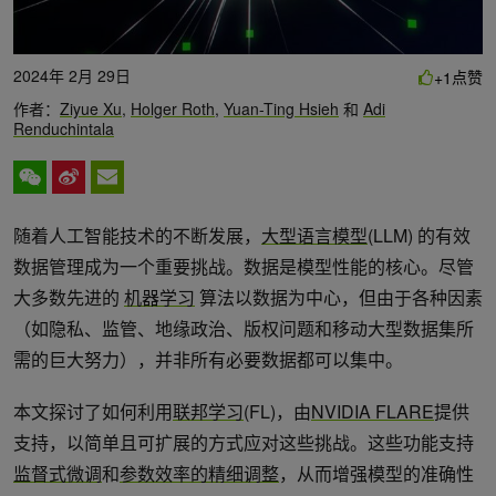
2024年 2月 29日
点赞
+1
作者：
Ziyue Xu
,
Holger Roth
,
Yuan-Ting Hsieh
和
Adi
Renduchintala
随着人工智能技术的不断发展，
大型语言模型
(LLM) 的有效
数据管理成为一个重要挑战。数据是模型性能的核心。尽管
大多数先进的
机器学习
算法以数据为中心，但由于各种因素
（如隐私、监管、地缘政治、版权问题和移动大型数据集所
需的巨大努力），并非所有必要数据都可以集中。
本文探讨了如何利用
联邦学习
(FL)，由
NVIDIA FLARE
提供
支持，以简单且可扩展的方式应对这些挑战。这些功能支持
监督式微调
和
参数效率的精细调整
，从而增强模型的准确性