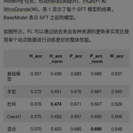
modeling 任务，包括
HellaSwag
(H)、
PIQA
(P) 和
WinoGrande
(W)。表 1 显示了每个 SFT 模型的结果，
BaseModel 表示 SFT 之前的模型。
如图所示，FL 可以通过结合来自各种来源的更新来实现比使
用单个站点数据进行训练更好的整体性能。
H_acc
H_acc
P_acc
P_acc
W_acc
_norm
_norm
基础模
0.357
0.439
0.683
0.689
0.537
0
型
羊驼
0.372
0.451
0.675
0.687
0.550
0
杜利
0.376
0.474
0.671
0.667
0.529
0
Oasst1
0.370
0.452
0.657
0.655
0.506
0
混合
0.370
0.453
0.685
0.690
0.548
0