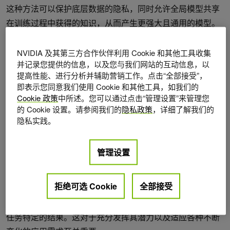
这种方法可以保护底层数据的隐私，同时允许全局模型共享
在训练过程中获得的知识，从而产生更强大且通用的模型。
有关特定示例，请参阅
针对患有新冠肺炎 (COVID-19) 的患
者预测临床结果的联邦学习
。
NVIDIA 及其第三方合作伙伴利用 Cookie 和其他工具收集
并记录您提供的信息，以及您与我们网站的互动信息，以
FL 提供了各种用于训练 AI 模型的选项。一般来说，FL 可以
提高性能、进行分析并辅助营销工作。点击“全部接受”，
即表示您同意我们使用 Cookie 和其他工具，如我们的
训练全局模型，同时保护数据隐私和治理。训练可以根据每
Cookie 政策
中所述。您可以通过点击“管理设置”来管理您
位客户进行定制，从而提供个性化模型。除了训练之外，FL
的 Cookie 设置。请参阅我们的
隐私政策
，详细了解我们的
基础设施还可用于推理和联邦评估。
隐私实践。
基础模型
管理设置
基础模型在大量通用文本数据上进行预训练。然而，它们可
拒绝可选 Cookie
全部接受
能不专门针对特定领域或下游任务。通过进一步微调，可以
使这些模型适应特定领域和任务，从而更有效地提供领域和
任务特定的结果。这对于充分发挥其潜力以及适应各种不断