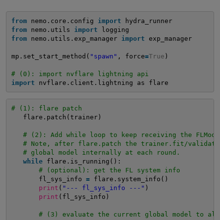
from
nemo.core.config 
import
hydra_runner
from
nemo.utils 
import
logging
from
nemo.utils.exp_manager 
import
exp_manager
mp.set_start_method(
"spawn"
, force
=
True
)
# (0): import nvflare lightning api
import
nvflare.client.lightning as flare
# (1): flare patch
flare.patch(trainer)
# (2): Add while loop to keep receiving the FLMode
# Note, after flare.patch the trainer.fit/validate
# global model internally at each round.
while
flare.is_running():
# (optional): get the FL system info
fl_sys_info 
=
flare.system_info()
print
(
"--- fl_sys_info ---"
)
print
(fl_sys_info)            
# (3) evaluate the current global model to all