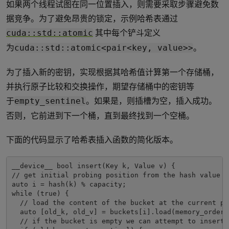
如果两个线程试图在同一位置插入，则需要采取步骤避免数
据竞争。为了避免昂贵的锁定，示例哈希表通过
其中每个铲斗定义
cuda::std::atomic
为
。
cuda::std::atomic<pair<key, value>>
为了插入新的密钥，实现根据其哈希值计算第一个存储桶，
并执行原子比较和交换操作，期望存储桶中的密钥等
于
。如果是，则插槽为空，插入成功。
empty_sentinel
否则，它前进到下一个桶，直到最终找到一个空桶。
下面的代码显示了哈希表插入函数的简化版本。
__device__ bool insert(Key k, Value v) {

// get initial probing position from the hash value of
auto i = hash(k) % capacity;

while (true) {

  // load the content of the bucket at the current pro
  auto [old_k, old_v] = buckets[i].load(memory_order_r
  // if the bucket is empty we can attempt to insert t