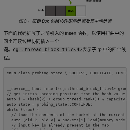
图 3 。密钥 Bob 的组协作探测步骤及其中间步骤
下面的代码扩展了之前引入的 insert 函数，以使用扭曲中的
四个连续线程协同插入一个
键。
表示子 rp 中的四个线
cg::thread_block_tile<4>
程。
enum class probing_state { SUCCESS, DUPLICATE, CONTINU
__device__ bool insert(cg::thread_block_tile<4> group
// get initial probing position from the hash value of
auto i = (hash(k) + group.thread_rank()) % capacity;

auto state = probing_state::CONTINUE;

while (true) {

  // load the contents of the bucket at the current p
  auto [old_k, old_v] = buckets[i].load(memory_order_r
  // input key is already present in the map
