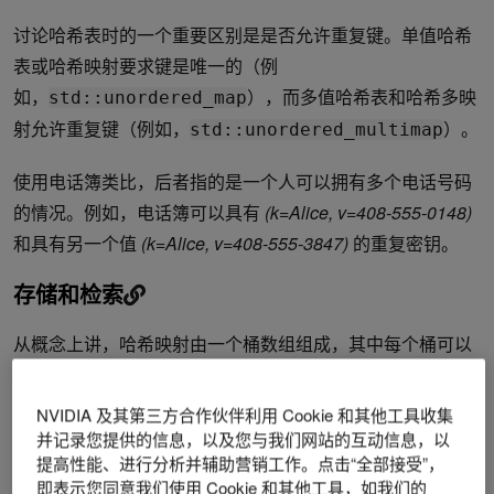
讨论哈希表时的一个重要区别是是否允许重复键。单值哈希
表或哈希映射要求键是唯一的（例
如，
），而多值哈希表和哈希多映
std::unordered_map
射允许重复键（例如，
）。
std::unordered_multimap
使用电话簿类比，后者指的是一个人可以拥有多个电话号码
的情况。例如，电话簿可以具有
(k=Alice, v=408-555-0148)
和具有另一个值
(k=Alice, v=408-555-3847)
的重复密钥。
存储和检索
从概念上讲，哈希映射由一个桶数组组成，其中每个桶可以
包含一个或多个键值对。要在映射中插入新的对，将向键应
用哈希函数以生成哈希值。然后使用该哈希值选择其中一个
NVIDIA 及其第三方合作伙伴利用 Cookie 和其他工具收集
桶。如果存储桶可用，则该对存储在该存储桶中。
并记录您提供的信息，以及您与我们网站的互动信息，以
提高性能、进行分析并辅助营销工作。点击“全部接受”，
例如，要插入对
(Alice, 408-555-0148)
，您对键
即表示您同意我们使用 Cookie 和其他工具，如我们的