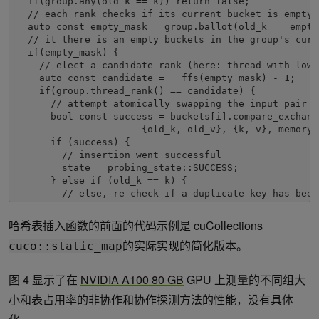
  if(group.any(old_k == k)) return false;

  // each rank checks if its current bucket is empty,
  auto const empty_mask = group.ballot(old_k == empty_
  // it there is an empty buckets in the group's curr
  if(empty_mask) {

    // elect a candidate rank (here: thread with lowe
    auto const candidate = __ffs(empty_mask) - 1;

    if(group.thread_rank() == candidate) {

      // attempt atomically swapping the input pair i
      bool const success = buckets[i].compare_exchange
                      {old_k, old_v}, {k, v}, memory_
      if (success) {

        // insertion went successful

        state = probing_state::SUCCESS;

      } else if (old_k == k) {

        // else, re-check if a duplicate key has been
        state = probing_state::DUPLICATE;

      }

哈希表插入函数的前面的代码示例是 cuCollections
    }

的实际实现的简化版本。
    // broadcast the insertion result from the candid
cuco::static_map
    auto const candidate_state = group.shfl(state, can
    if(candidate_state == probing_state::SUCCESS) retu
图 4 显示了在
NVIDIA A100 80 GB
GPU 上测量的不同组大
    if(candidate_state == probing_state::DUPLICATE) re
  } else {

小和表占用率的非协作和协作探测方法的性能，没有具体
    // else, move to the next (linear) probing window
