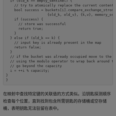
  if (old_k == empty_sentinel) {

    // try to atomically replace the current content 
    bool success = buckets[i].compare_exchange_strong(
                    {old_k, old_v}, {k,v}, memory_orde
    if (success) {

      // store was successful

      return true;

    }

  } else if (old_k == k) {

    // input key is already present in the map

    return false;

  }

  // if the bucket was already occupied move to the n
  // using the modulo operator to wrap back around to
  // go beyond the capacity

  i = ++i % capacity;

}

在映射中查找特定键的关联值的方式类似。沿钥匙探测顺序
检查每个位置，直到找到包含所需钥匙的存储桶或空存储
桶，表明钥匙无法驻留在表中。