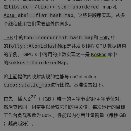
是
_ map 和
libstdc++/libc++ std::unordered
Abseil
。这些是顺序实现，从多
absl::flat_hash_map
个线程使用它们需要额外的同步。
TBB
中的
和
Folly
中
tbb::concurrent_hash_map
的
是并发多线程 CPU 数据结构
folly::AtomicHashMap
的示例。 GPU s 中可用的少数实现之一是
Kokkos
库中
的
。
kokkos::UnorderedMap
将上面提供的映射实现的性能与 cuCollection
进行比较。基准设置如下。
cuco::static_map
27
首先，插入 2
（ 1GB ）唯一的 4 字节密钥/ 4 字节值对，
然后查询同一组密钥以检索它们的相关值。每次运行的目标
工作台负载系数为 50% 。性能以内存吞吐量衡量（每秒 GB
；越高越好）。