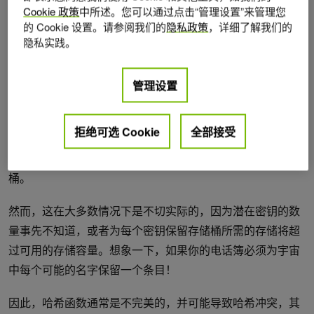
Cookie 政策
中所述。您可以通过点击“管理设置”来管理您
hash(Alice)=4,
进行散列以获取其散列值，并选择位置 4 处
的 Cookie 设置。请参阅我们的
隐私政策
，详细了解我们的
的存储桶来存储对。稍后，要检索与
Alice
关联的值，可以
隐私实践。
使用相同的哈希函数
hash(Alice),
再次选择位置 4 处的存储
桶并检索先前存储的值。
管理设置
哈希冲突
拒绝可选 Cookie
全部接受
如果表中桶的数量等于可能的键的数量，则可以使用哈希桶
和键之间的一对一关系，其中每个键正好映射到表中的一个
桶。
然而，这在大多数情况下是不切实际的，因为潜在密钥的数
量事先不知道，或者为每个密钥保留存储桶所需的存储将超
过可用的存储容量。想象一下，如果你的电话簿必须为宇宙
中每个可能的名字保留一个条目！
因此，哈希函数通常是不完美的，并可能导致哈希冲突，其