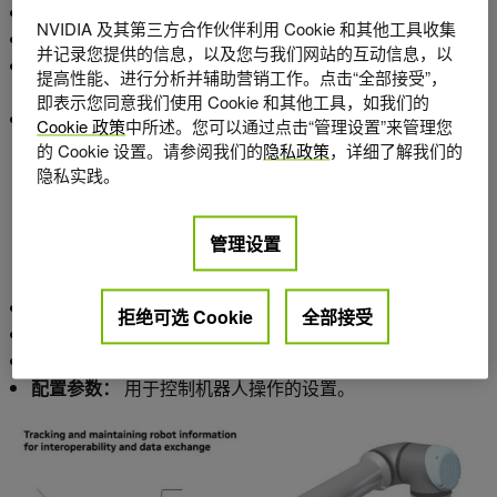
CAD 软件：
创建详细的机器人 3D 模型。
NVIDIA 及其第三方合作伙伴利用 Cookie 和其他工具收集
数字内容创建工具：
创建动画和模拟等内容。
并记录您提供的信息，以及您与我们网站的互动信息，以
模拟器：
测试和验证机器人行为，以响应虚拟环境中真实
提高性能、进行分析并辅助营销工作。点击“全部接受”，
传感器模型感知的各种场景。
即表示您同意我们使用 Cookie 和其他工具，如我们的
Fleet management software：
在单个环境中协调和管理
Cookie 政策
中所述。您可以通过点击“管理设置”来管理您
多个机器人。
的 Cookie 设置。请参阅我们的
隐私政策
，详细了解我们的
隐私实践。
每个机器人的核心都是
架构
– 定义其完成任务行为的数据模
型。架构可用作存储高级数据和元数据的通用接口，包括以
管理设置
下内容：
运动学属性：
有关机器人运动和结构的信息。
拒绝可选 Cookie
全部接受
机器人语义：
定义机器人用途和能力的数据。
身体层次结构：
机器人组件的组织结构。
配置参数：
用于控制机器人操作的设置。