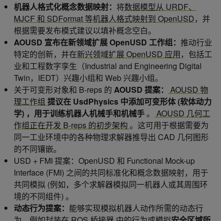
机器人格式化概念数据映射：
将
数据模型从 URDF、
MJCF 和 SDFormat 等机器人格式映射到 OpenUSD
，并
根据需要发布模式建议以填补概念空白。
AOUSD 宣布在新领域扩展 OpenUSD 工作组：
推动行业
特定的创新，并在
新兴领域扩展 OpenUSD 应用
，包括工
业和工程数字孪生（Industrial and Engineering Digital
Twin，IEDT）兴趣小组和 Web 兴趣小组。
关于可变形对象和 B-reps 的
AOUSD 提案：
AOUSD 物
理工作组
提议在 UsdPhysics 中添加可变形体 (软体动力
学) ，用于训练机器人机械手和机械手
。
AOUSD 几何工
作组正在开发 B-reps 的初步架构
。这可用于根据需要为
同一工业环境中的各种物理求解器推导出 CAD 几何图形
的不同镶嵌。
USD + FMI 提案：OpenUSD 和 Functional Mock-up
Interface (FMI) 之间的共同标准化和概念数据映射，用于
共同模拟 (例如，多个求解器模拟同一机器人或其周围环
境的不同组件) 。
动态行为提案：
能够实现模拟机器人动作所需的动态行
为，例如封装在
ROS 桥接器
中的行为或模拟
安全区域所