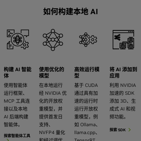
如何构建本地 AI
构建 AI 智能
使用优化的
高效运行模
将 AI 添加到
体
模型
型
应用
使用智能体
在本地运行
基于 CUDA
利用 NVIDIA
运行框架、
经 NVIDIA 优
通过具有加
加速的 SDK
MCP 工具连
化的开放权
速的运行时
添加 3D、生
接以及本地
重模型，并
运行开放权
成式 AI 和视
AI 后端构建
提供首发日
重模型，例
频功能。
智能体。
支持、
如 Ollama、
探索 SDK
NVFP4 量化
llama.cpp、
探索智能体工具
和经过调优
TensorRT、