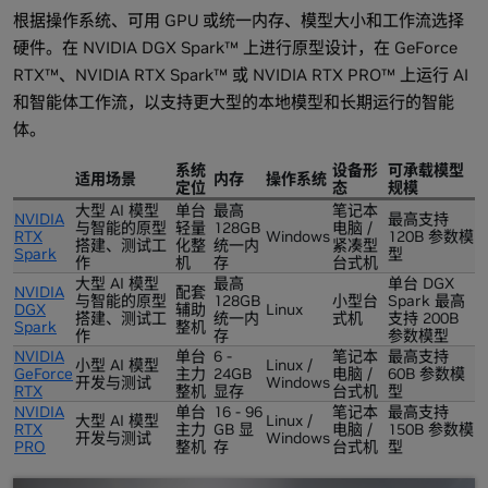
根据操作系统、可用 GPU 或统一内存、模型大小和工作流选择
硬件。在 NVIDIA DGX Spark™ 上进行原型设计，在 GeForce
RTX™、NVIDIA RTX Spark™ 或 NVIDIA RTX PRO™ 上运行 AI
和智能体工作流，以支持更大型的本地模型和长期运行的智能
体。
系统
设备形
可承载模型
适用场景
内存
操作系统
定位
态
规模
大型 AI 模型
单台
最高
笔记本
NVIDIA
最高支持
与智能的原型
轻量
128GB
电脑 /
RTX
Windows
120B 参数模
搭建、测试工
化整
统一内
紧凑型
Spark
型
作
机
存
台式机
大型 AI 模型
最高
单台 DGX
NVIDIA
配套
与智能的原型
128GB
小型台
Spark 最高
DGX
辅助
Linux
搭建、测试工
统一内
式机
支持 200B
Spark
整机
作
存
参数模型
NVIDIA
单台
6 -
笔记本
最高支持
小型 AI 模型
Linux /
GeForce
主力
24GB
电脑 /
60B 参数模
开发与测试
Windows
RTX
整机
显存
台式机
型
NVIDIA
单台
16 - 96
笔记本
最高支持
大型 AI 模型
Linux /
RTX
主力
GB 显
电脑 /
150B 参数模
开发与测试
Windows
PRO
整机
存
台式机
型