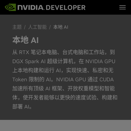
Tog
首页
主题
主题
人工智能
本地 AI
博客
平台与工具
论坛
行业
立即加入
论坛 (英文)
资源
本地 AI
文档
下载
培训
从 RTX 笔记本电脑、台式电脑和工作站，到
DGX Spark AI 超级计算机，在 NVIDIA GPU
上本地构建和运行 AI，实现快速、私密和无
Token 限制的 AI。NVIDIA GPU 通过 CUDA
加速所有顶级 AI 框架、开放权重模型和智能
体，使开发者能够以更快的速度试验、构建和
部署 AI。